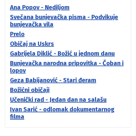
Ana Popov - Nediljom
Svečana bunjevačka pisma - Podvikuje
bunjevačka vila
Prelo
Običaj na Uskrs
Gabrijela Diklić - Božić u jednom danu
Bunjevačka narodna pripovitka - Čoban i
lopov
Geza Babijanović - Stari đeram
Božićni običaji
Učenički rad - Jedan dan na salašu
Ivan Sarić - odlomak dokumentarnog
filma