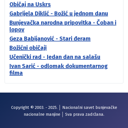
Običaj na Uskrs
Gabrijela Diklić - Božić u jednom danu
Bunjevačka narodna pripovitka - Čoban i
lopov
Geza Babijanović - Stari đeram
Božićni običaji
Učenički rad - Jedan dan na salašu
Ivan Sarić - odlomak dokumentarnog
filma
Copyright © 2003. - 2025. │ Nacionalni savet bunjevačke
nacionalne manjine │ Sva prava zadržana.