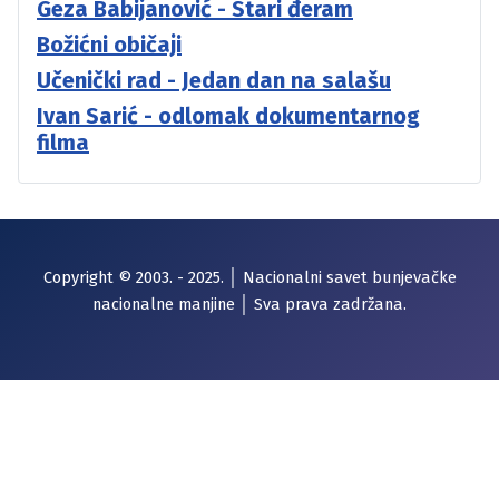
Geza Babijanović - Stari đeram
Božićni običaji
Učenički rad - Jedan dan na salašu
Ivan Sarić - odlomak dokumentarnog
filma
Copyright © 2003. - 2025. │ Nacionalni savet bunjevačke
nacionalne manjine │ Sva prava zadržana.